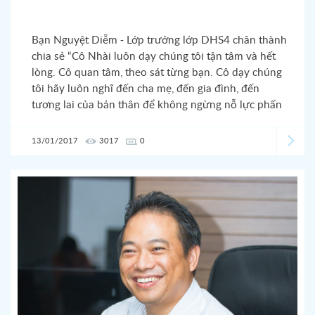
Bạn Nguyệt Diễm - Lớp trưởng lớp DHS4 chân thành
chia sẻ “Cô Nhài luôn dạy chúng tôi tận tâm và hết
lòng. Cô quan tâm, theo sát từng bạn. Cô dạy chúng
tôi hãy luôn nghĩ đến cha mẹ, đến gia đình, đến
tương lai của bản thân để không ngừng nỗ lực phấn
đấu hơn nữa trong học tập! Cô như một người mẹ,
người chị hết lòng vì chúng tôi! Nếu bạn là học viên
13/01/2017
3017
0
của cô Nhài, chắc chắn bạn sẽ cảm nhận được điều
mà chúng tôi cảm nhận.”