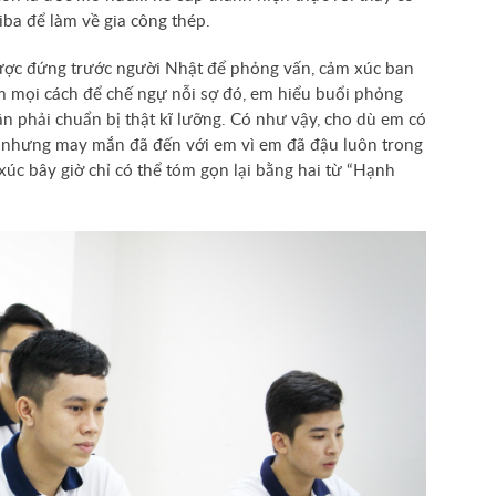
iba để làm về gia công thép.
 được đứng trước người Nhật để phỏng vấn, cảm xúc ban
tìm mọi cách để chế ngự nỗi sợ đó, em hiểu buổi phỏng
ần phải chuẩn bị thật kĩ lưỡng. Có như vậy, cho dù em có
u nhưng may mắn đã đến với em vì em đã đậu luôn trong
xúc bây giờ chỉ có thể tóm gọn lại bằng hai từ “Hạnh
áng
Oha
goza