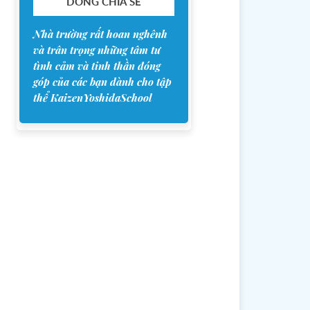
DÒNG CHIA SẺ
Nhà trường rất hoan nghênh
và trân trọng những tâm tư
tình cảm và tinh thần đóng
góp của các bạn dành cho tập
thể KaizenYoshidaSchool
yo
imasu