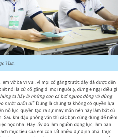
ục Visa.
. em vỡ òa vì vui, vì mọi cố gắng trước đây đã được đền
biết nói là cứ cố gắng đi mọi người ạ, đừng e ngại điều gì
húng ta hãy là những con cá bơi ngược dòng và đừng
o nước cuốn đi”.
Đúng là chúng ta không có quyền lựa
ền nỗ lực, quyền tạo ra sự may mắn nên hãy làm bất cứ
nh. Sau khi đậu phỏng vấn thì các bạn cũng đừng để niềm
việc học nha. Hãy lấy đó làm nguồn động lực, làm bàn
sách mục tiêu của em còn rất nhiều dự định phải thực