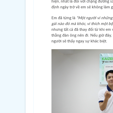
hiện, nhất là đối với chặng đường s
định ngày trở về em sẽ không làm gi
Em đã từng là
“Một người vì những
gái nào đó mà khóc, vì thích một bộ
nhưng tất cả đã thay đổi từ khi e
thằng đàn ông nên đi. Nếu giờ đây, 
người sẽ thấy ngay sự khác biệt.
Trụ sở chính KaizenYoshidaSchool
Bản 
40/12 – 40/14 Ấp Bắc, P. Tân Bình, Thành
phố Hồ Chí Minh
Tel:
(028) 62 666 222
Fax:
(028) 62 886 383
Email:
contact@kaizen.vn
KẾT 