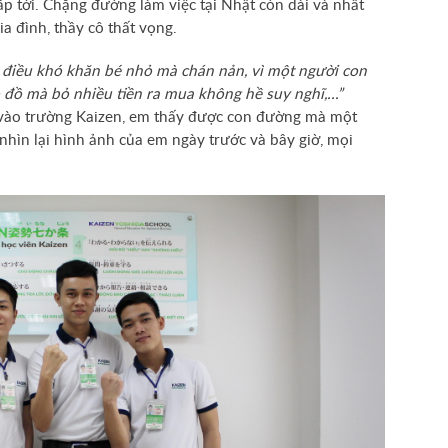
ắp tới. Chặng đường làm việc tại Nhật còn dài và nhất
a đình, thầy cô thất vọng.
 điều khó khăn bé nhỏ mà chán nản, vì một người con
 đồ mà bỏ nhiều tiền ra mua không hề suy nghĩ,...”
m vào trường Kaizen, em thấy được con đường mà một
nhìn lại hình ảnh của em ngày trước và bây giờ, mọi
Tài khoản thanh toán
tin Esuhai - Kaizen
Tên tài khoản:
CTY TNHH E Su Hai
Số tài khoản:
30095678
Ngân hàng:
ACB, CN DONG SAI GON 
Lưu ý:
Ngoài tài khoản chỉ định trên, h
không chuyển vào bất kỳ tài khoản nà
NỐI
Nếu học viên chuyển sai thông tin trên
TNHH ESUHAI không chịu trách nhiệ
mọi hình thức.
Nộp tiền mặt
- Yêu cầu nhân viên thu ngân xuất phiế