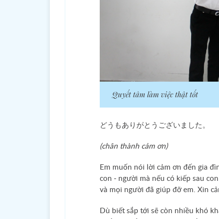
Quyết tâm làm việc thật tốt
どうもありがとうございました。
(chân thành cảm ơn)
Em muốn nói lời cảm ơn đến gia đì
con - người mà nếu có kiếp sau co
và mọi người đã giúp đỡ em. Xin cả
Dù biết sắp tới sẽ còn nhiều khó k