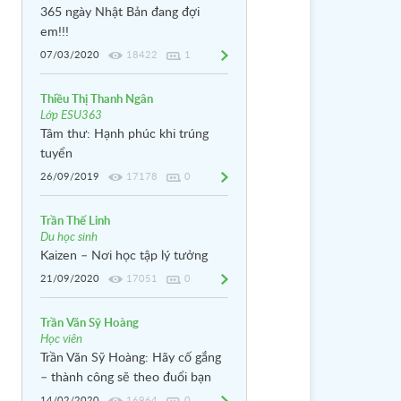
365 ngày Nhật Bản đang đợi
em!!!
07/03/2020
18422
1
Thiều Thị Thanh Ngân
Lớp ESU363
Tâm thư: Hạnh phúc khi trúng
tuyển
26/09/2019
17178
0
Trần Thế Linh
Du học sinh
Kaizen – Nơi học tập lý tưởng
21/09/2020
17051
0
Trần Văn Sỹ Hoàng
Học viên
Trần Văn Sỹ Hoàng: Hãy cố gắng
– thành công sẽ theo đuổi bạn
14/02/2020
16964
0