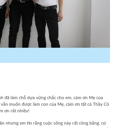
quầy ngay sau khi nộp tiền.
- Học viên giữ phiếu thu để đối chiếu k
giảng, nhập học.
nh đã làm chỗ dựa vững chắc cho em, cảm ơn Mẹ của
n vẫn muốn được làm con của Mẹ, cảm ơn tất cả Thầy Cô
m ơn rất nhiều!
hăn nhưng em tin rằng cuộc sống này rất công bằng, cứ