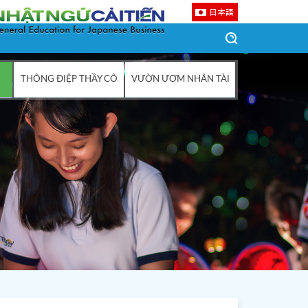
日本語
THÔNG ĐIỆP THẦY CÔ
VƯỜN ƯƠM NHÂN TÀI