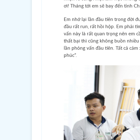
ơi! Tháng tới em sẽ bay đến tỉnh Ch
Em nhớ lại lần đầu tiên trong đời
đầu rất run, rất hồi hộp. Em phải 
vấn này là rất quan trọng nên em c
thất bại thì cũng không buồn nhiề
lần phỏng vấn đầu tiên. Tất cả cảm 
phúc”.
Chào buổi s
tốt lành