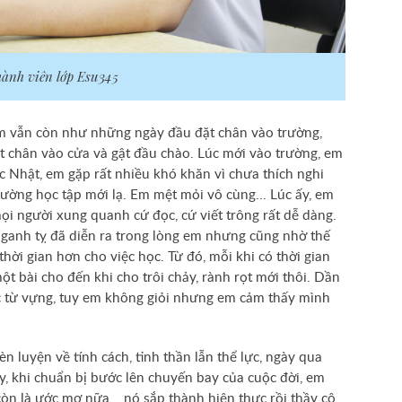
ành viên lớp Esu345
m vẫn còn như những ngày đầu đặt chân vào trường,
ặt chân vào cửa và gật đầu chào. Lúc mới vào trường, em
c Nhật, em gặp rất nhiều khó khăn vì chưa thích nghi
ờng học tập mới lạ. Em mệt mỏi vô cùng... Lúc ấy, em
ọi người xung quanh cứ đọc, cứ viết trông rất dễ dàng.
 ganh tỵ đã diễn ra trong lòng em nhưng cũng nhờ thế
ời gian hơn cho việc học. Từ đó, mỗi khi có thời gian
t bài cho đến khi cho trôi chảy, rành rọt mới thôi. Dần
ọc từ vựng, tuy em không giỏi nhưng em cảm thấy mình
 luyện về tính cách, tinh thần lẫn thể lực, ngày qua
y, khi chuẩn bị bước lên chuyến bay của cuộc đời, em
òn là ước mơ nữa... nó sắp thành hiện thực rồi thầy cô