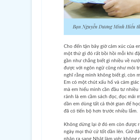
Bạn Nguyễn Dương Minh Hiếu th
Cho đến tận bây giờ cảm xúc của e
một thứ gì đó rất bồi hồi mỗi khi đ
gần như chẳng biết gì nhiều về nướ
được với ngôn ngữ cũng như môi trư
nghĩ rằng mình không biết gì, còn m
Em có một chút xấu hổ và cảm giác
mà em hiểu mình cần đầu tư nhiều th
rảnh là em cầm sách đọc, đọc mãi mộ
dần em dùng tất cả thời gian để h
đã có tiến bộ hơn trước nhiều lắm.
Không dừng lại ở đó em còn được rèn
ngày mọi thứ cứ tốt dần lên. Giờ đâ
nhận ra sang Nhật làm việc không c