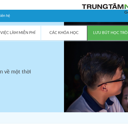
iên hệ
VIỆC LÀM MIỄN PHÍ
CÁC KHÓA HỌC
LƯU BÚT HỌC TRÒ
n về một thời