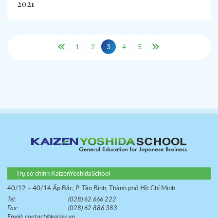
2021
1
2
3
4
5
Trụ sở chính KaizenYoshidaSchool
40/12 – 40/14 Ấp Bắc, P. Tân Bình, Thành phố Hồ Chí Minh
Tel:
(028) 62 666 222
Fax:
(028) 62 886 383
Email:
contact@kaizen.vn