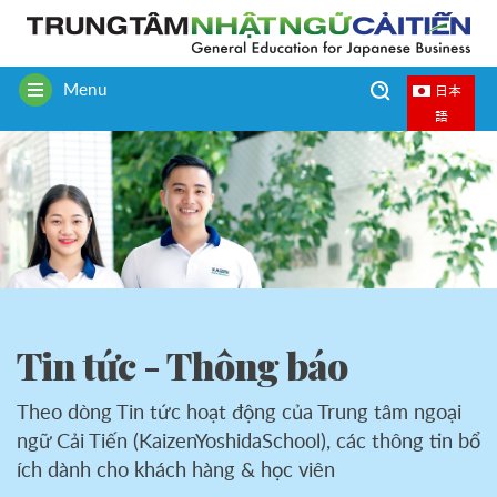
Menu
日本
Toggle
語
navigation
Tin tức - Thông báo
Theo dòng Tin tức hoạt động của Trung tâm ngoại
ngữ Cải Tiến (KaizenYoshidaSchool), các thông tin bổ
ích dành cho khách hàng & học viên