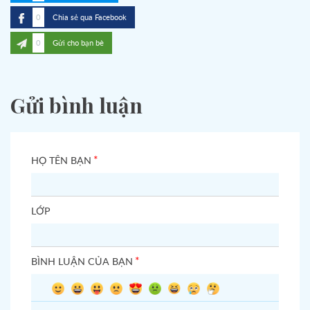
0
Chia sẻ qua Facebook
0
Gửi cho bạn bè
Gửi bình luận
*
HỌ TÊN BẠN
LỚP
*
BÌNH LUẬN CỦA BẠN