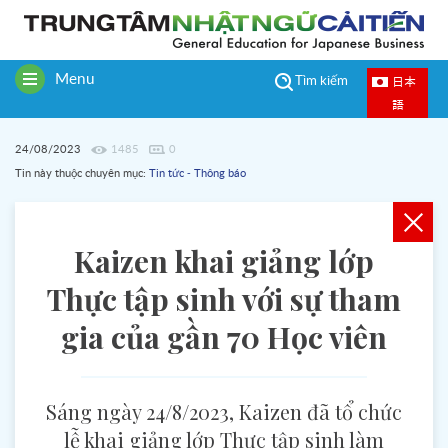
Menu
日本
Tìm kiếm
Toggle
語
navigation
24/08/2023
1485
0
Tin này thuộc chuyên mục:
Tin tức - Thông báo
Kaizen khai giảng lớp
Thực tập sinh với sự tham
gia của gần 70 Học viên
Sáng ngày 24/8/2023, Kaizen đã tổ chức
lễ khai giảng lớp Thực tập sinh làm