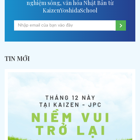
nghiệm sống, văn hóa Nhật Bản từ
KaizenYoshidaSchool
TIN MỚI