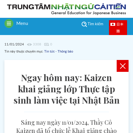
Menu
日本
Tìm kiếm
Toggle
語
navigation
11/01/2024
3308
0
Tin này thuộc chuyên mục:
Tin tức - Thông báo
Ngay hôm nay: Kaizen
khai giảng lớp Thực tập
sinh làm việc tại Nhật Bản
Sáng nay ngày 11/01/2024, Thầy Cô
Kaizen đã tổ chức lễ Khai giảng chào