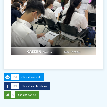
151
Chia sẻ qua Zalo
121
Chia sẻ qua Facebook
0
Gửi cho bạn bè