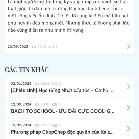
Là một người mẹ, tôi từng kỳ vọng rằng con mình sẽ học
thật giỏi, thi đậu một trường Đại học danh tiếng, rồi có
một công việc ổn định. Có lẽ, đó cũng là điều mà hầu hết
phụ huynh đều mong mỏi. Nhưng thực tế không phải lúc
nào cũng diễn ra như mình kỳ vọng.
20/09/2025
2343
0
CÁC TIN KHÁC
02/01/2025
3863
0
[Chiêu sinh] Học tiếng Nhật cấp tốc – Cơ hội làm Quản lý Nhà hàng tại Nhật, lương hấp dẫn!
12/09/2024
2638
0
BACK TO SCHOOL - ƯU ĐÃI CỰC COOL: Giảm ngay 200K lớp tiếng Nhật các trình độ
10/09/2024
2353
0
Phương pháp ChopChep độc quyền của KaizenYoshidaSchool có gì thú vị?