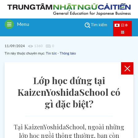
Menu
日本
Tìm kiếm
Toggle
語
navigation
11/09/2024
1360
0
Tin này thuộc chuyên mục:
Tin tức - Thông báo
Lớp học đứng tại
KaizenYoshidaSchool có
gì đặc biệt?
Tại KaizenYoshidaSchool, ngoài những
lớp học ngồi thông thường, bạn còn