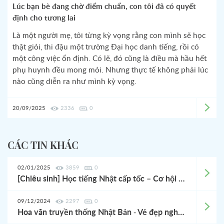
Lúc bạn bè đang chờ điểm chuẩn, con tôi đã có quyết
định cho tương lai
Là một người mẹ, tôi từng kỳ vọng rằng con mình sẽ học
thật giỏi, thi đậu một trường Đại học danh tiếng, rồi có
một công việc ổn định. Có lẽ, đó cũng là điều mà hầu hết
phụ huynh đều mong mỏi. Nhưng thực tế không phải lúc
nào cũng diễn ra như mình kỳ vọng.
20/09/2025
2336
0
CÁC TIN KHÁC
02/01/2025
3859
0
[Chiêu sinh] Học tiếng Nhật cấp tốc – Cơ hội làm Quản lý Nhà hàng tại Nhật, lương hấp dẫn!
09/12/2024
2297
0
Hoa văn truyền thống Nhật Bản - Vẻ đẹp nghệ thuật vượt thời gian