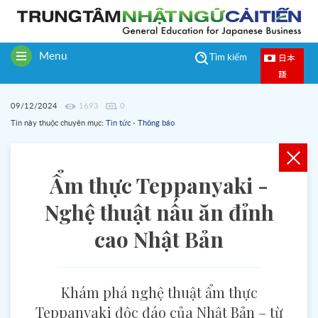
Menu
日本
Tìm kiếm
Toggle
語
navigation
09/12/2024
1693
0
Tin này thuộc chuyên mục:
Tin tức - Thông báo
Ẩm thực Teppanyaki -
Nghệ thuật nấu ăn đỉnh
cao Nhật Bản
Khám phá nghệ thuật ẩm thực
Teppanyaki độc đáo của Nhật Bản – từ