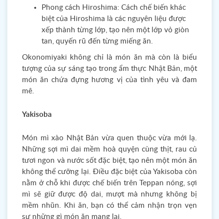
Phong cách Hiroshima: Cách chế biến khác
biệt của Hiroshima là các nguyên liệu được
xếp thành từng lớp, tạo nên một lớp vỏ giòn
tan, quyến rũ đến từng miếng ăn.
Okonomiyaki không chỉ là món ăn mà còn là biểu
tượng của sự sáng tạo trong ẩm thực Nhật Bản, một
món ăn chứa đựng hương vị của tình yêu và đam
mê.
Yakisoba
Món mì xào Nhật Bản vừa quen thuộc vừa mới lạ.
Những sợi mì dai mềm hoà quyện cùng thịt, rau củ
tươi ngon và nước sốt đặc biệt, tạo nên một món ăn
không thể cưỡng lại. Điều đặc biệt của Yakisoba còn
nằm ở chỗ khi được chế biến trên Teppan nóng, sợi
mì sẽ giữ được độ dai, mượt mà nhưng không bị
mềm nhũn. Khi ăn, bạn có thể cảm nhận trọn vẹn
sự những gì món ăn mang lại.