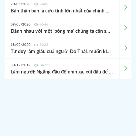
20/06/2020
7405
Bản thân bạn là cứu tinh lớn nhất của chính mình: Không vượt lên, bạn sẽ trượt chân xuống hố sâu không lối thoát
09/03/2020
6546
Đánh nhau với một 'bóng ma' chúng ta cần sự BÌNH TĨNH... Tổ quốc này chưa bao giờ bỏ công dân ở phía sau!
18/02/2020
9232
Tư duy làm giàu cuả người Do Thái: muốn kiếm được nhiều tiền, có một thứ còn quan trọng hơn cả chăm chỉ
30/12/2019
34722
Làm người: Ngẩng đầu để nhìn xa, cúi đầu để thanh tỉnh