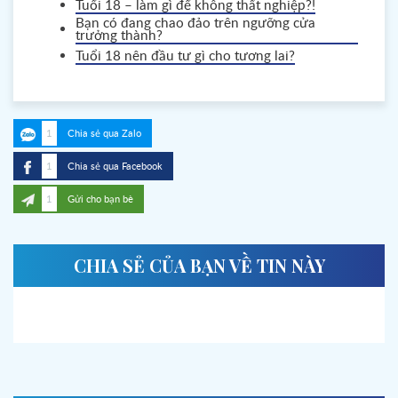
Tuổi 18 – làm gì để không thất nghiệp?!
Bạn có đang chao đảo trên ngưỡng cửa
trưởng thành?
Tuổi 18 nên đầu tư gì cho tương lai?
1
Chia sẻ qua Zalo
1
Chia sẻ qua Facebook
1
Gửi cho bạn bè
CHIA SẺ CỦA BẠN VỀ TIN NÀY