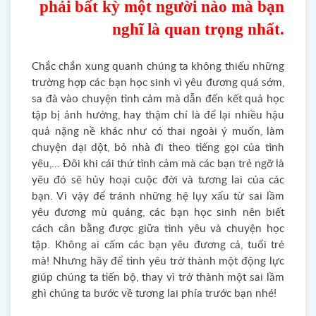
phải bất kỳ một người nào mà bạn
nghĩ là
quan trọng nhất.
Chắc chắn xung quanh chúng ta không thiếu những
trường hợp các bạn học sinh vì yêu đương quá sớm,
sa đà vào chuyện tình cảm mà dẫn đến kết quả học
tập bị ảnh hưởng, hay thậm chí là để lại nhiều hậu
quả nặng nề khác như có thai ngoài ý muốn, làm
chuyện dại dột, bỏ nhà đi theo tiếng gọi của tình
yêu,... Đôi khi cái thứ tình cảm mà các bạn trẻ ngỡ là
yêu đó sẽ hủy hoại cuộc đời và tương lai của các
bạn. Vì vậy để tránh những hệ lụy xấu từ sai lầm
yêu đương mù quáng, các bạn học sinh nên biết
cách cân bằng được giữa tình yêu và chuyện học
tập. Không ai cấm các bạn yêu đương cả, tuổi trẻ
mà! Nhưng hãy để tình yêu trở thành một động lực
giúp chúng ta tiến bộ, thay vì trở thành một sai lầm
ghì chúng ta bước về tương lai phía trước bạn nhé!