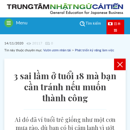
Menu
日本
Tìm kiếm
Toggle
語
navigation
14/11/2020
20117
0
Tin này thuộc chuyên mục:
Vườn ươm nhân tài
>
Phát triển kỹ năng làm việc
3 sai lầm ở tuổi 18 mà bạn
cần tránh nếu muốn
thành công
Ai đó đã ví tuổi trẻ giống như một cơn
mưa rào, dù bạn có bị cảm lạnh vì ướt