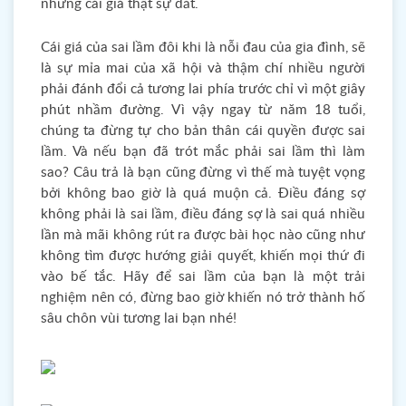
những cái giá thật sự đắt.
Cái giá của sai lầm đôi khi là nỗi đau của gia đình, sẽ
là sự mỉa mai của xã hội và thậm chí nhiều người
phải đánh đổi cả tương lai phía trước chỉ vì một giây
phút nhầm đường. Vì vậy ngay từ năm 18 tuổi,
chúng ta đừng tự cho bản thân cái quyền được sai
lầm. Và nếu bạn đã trót mắc phải sai lầm thì làm
sao? Câu trả là bạn cũng đừng vì thế mà tuyệt vọng
bởi không bao giờ là quá muộn cả. Điều đáng sợ
không phải là sai lầm, điều đáng sợ là sai quá nhiều
lần mà mãi không rút ra được bài học nào cũng như
không tìm được hướng giải quyết, khiến mọi thứ đi
vào bế tắc. Hãy để sai lầm của bạn là một trải
nghiệm nên có, đừng bao giờ khiến nó trở thành hố
sâu chôn vùi tương lai bạn nhé!