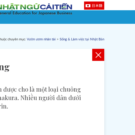
日本語
thuộc chuyên mục:
Vườn ươm nhân tài
>
Sống & Làm việc tại Nhật Bản
ang
in được cho là một loại chuông
amakura. Nhiều người dân dưới
in.