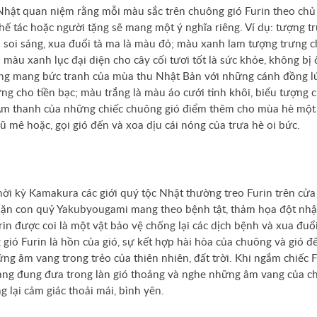
hật quan niệm rằng mỗi màu sắc trên chuông gió Furin theo chủ
hế tác hoặc người tặng sẽ mang một ý nghĩa riêng. Ví dụ: tượng t
i soi sáng, xua đuổi tà ma là màu đỏ; màu xanh lam tượng trưng c
; màu xanh lục đại diện cho cây cối tươi tốt là sức khỏe, không bị
g mang bức tranh của mùa thu Nhật Bản với những cánh đồng lú
ưng cho tiền bạc; màu trắng là màu áo cưới tinh khôi, biểu tượng 
 thanh của những chiếc chuông gió điểm thêm cho mùa hè một
ũ mê hoặc, gọi gió đến và xoa dịu cái nóng của trưa hè oi bức.
hời kỳ Kamakura các giới quý tộc Nhật thường treo Furin trên cửa
ặn con quỷ Yakubyougami mang theo bệnh tật, thảm họa đột nh
rin được coi là một vật bảo vệ chống lại các dịch bệnh và xua đuổi
gió Furin là hồn của gió, sự kết hợp hài hòa của chuông và gió để
ng âm vang trong trẻo của thiên nhiên, đất trời. Khi ngắm chiếc F
ng đung đưa trong làn gió thoảng và nghe những âm vang của c
g lại cảm giác thoải mái, bình yên.