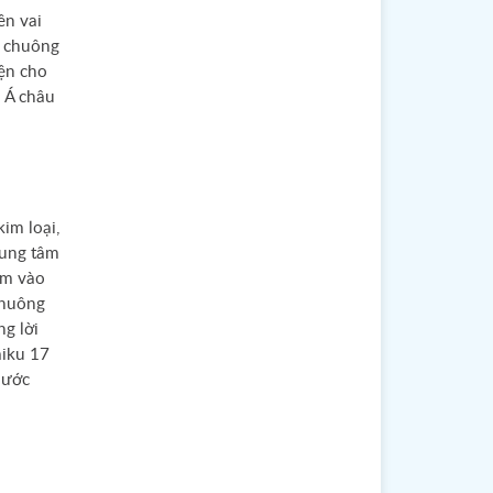
ên vai
c chuông
iện cho
 Á châu
im loại,
rung tâm
ạm vào
chuông
ng lời
aiku 17
 ước