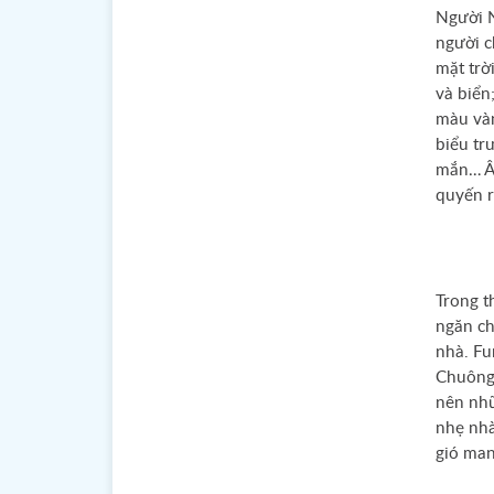
Người N
người c
mặt trờ
và biển
màu vàn
biểu tr
mắn… Âm
quyến r
Trong t
ngăn ch
nhà. Fu
Chuông 
nên nhữ
nhẹ nhà
gió man