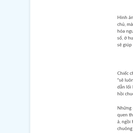
Hình ản
chủ, mà
hóa ngư
Chào buổi s
sổ, ở h
sẽ giúp 
tốt lành
Chiếc c
“sẽ luô
dẫn lối
hồi chu
Những c
quen th
ả, ngồi
chuông 