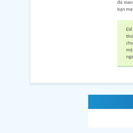
đó mang
bạn may
Để 
thú
chư
một
nga