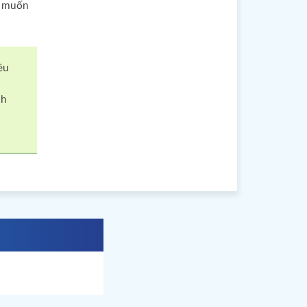
n muốn
ều
nh