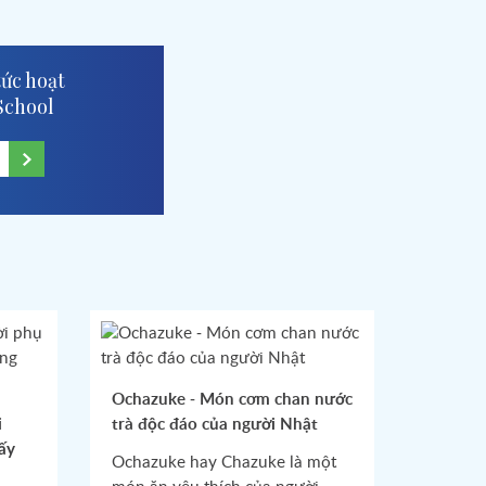
tức hoạt
School
Ochazuke - Món cơm chan nước
i
trà độc đáo của người Nhật
ấy
Ochazuke hay Chazuke là một