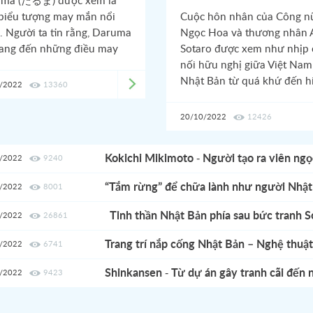
ma (だるま) được xem là
biểu tượng may mắn nổi
Cuộc hôn nhân của Công n
g. Người ta tin rằng, Daruma
Ngọc Hoa và thương nhân 
ang đến những điều may
Sotaro được xem như nhịp 
trong tình yêu và quyền
nối hữu nghị giữa Việt Nam
Nhật Bản từ quá khứ đến h
/2022
13360
tại. Nhịp cầu ấy không chỉ l
chuyện bang giao kinh tế, 
20/10/2022
12426
hóa mà còn thấm đẫm tính
nhân văn về tài năng, tâm 
Kokichi Mikimoto - Người tạo ra viên ngọc
/2022
9240
và nét đẹp trong ứng xử củ
một người con gái đất Việt 
nhân loại
“Tắm rừng” để chữa lành như người Nhật
/2022
8001
đất Phù Tang để lại những 
ấn khó phai với thời gian.
Tinh thần Nhật Bản phía sau bức tranh S
/2022
26861
Kanagawa
Trang trí nắp cống Nhật Bản – Nghệ thuậ
/2022
6741
Shinkansen - Từ dự án gây tranh cãi đến
/2022
9423