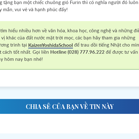
 tặng bạn một chiếc chuông gió Furin thì có nghĩa người đó luô
 mắn, vui vẻ và hạnh phúc đấy!
tìm hiểu nhiều hơn về văn hóa, khoa học, công nghệ và những đi
 vị khác của đất nước mặt trời mọc, các bạn hãy tham gia những
ơng trình tại
để trau dồi tiếng Nhật cho mì
KaizenYoshidaSchool
 cách tốt nhất. Gọi liền
Hotline (028) 777.96.222
để được tư vấn
y hôm nay bạn nhé!
CHIA SẺ CỦA BẠN VỀ TIN NÀY