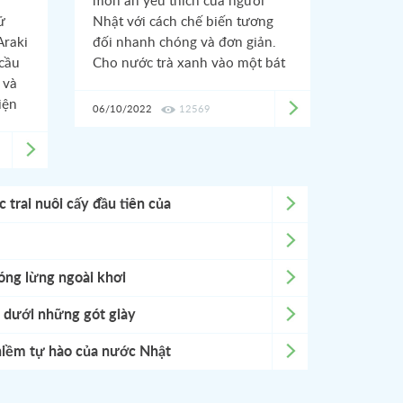
món ăn yêu thích của người
ữ
Nhật với cách chế biến tương
Araki
đối nhanh chóng và đơn giản.
cầu
Cho nước trà xanh vào một bát
 và
cơm đã nấu chín, với các món
iện
ăn kèm tùy chọn là bạn đã có
06/10/2022
12569
à
thể thưởng thức món ăn với
văn
hương vị theo sở thích mà cũng
không kém phần độc đáo rồi!
hồn
 trai nuôi cấy đầu tiên của
a
trên
dấu
óng lừng ngoài khơi
t dưới những gót giày
 niềm tự hào của nước Nhật