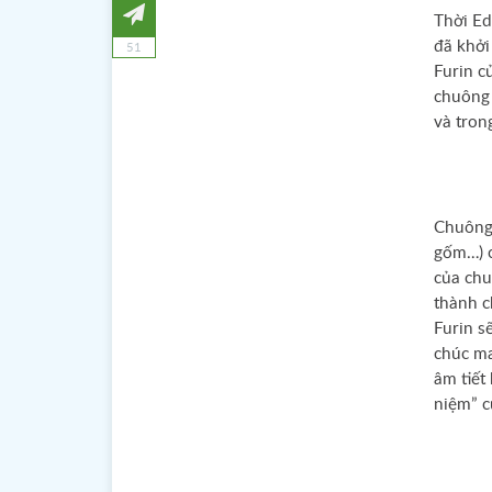
Thời Ed
đã khởi
51
Furin c
chuông 
và tron
Chuông 
gốm…) c
của chu
thành c
Furin s
chúc ma
âm tiết
niệm” c