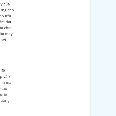
 ý của
rưng cho
ho trời
 ốm đau;
a chín
của may
 nét
 để
ập vào
 tà ma.
 tạo
urin
huông