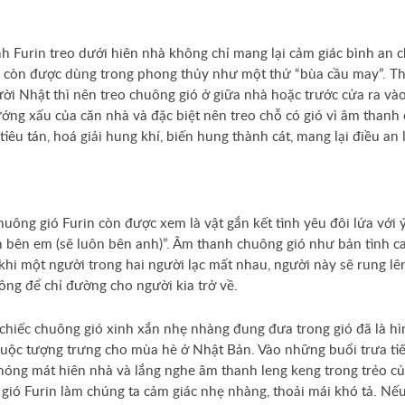
h Furin treo dưới hiên nhà không chỉ mang lại cảm giác bình an c
 còn được dùng trong phong thủy như một thứ “bùa cầu may”. T
ời Nhật thì nên treo chuông gió ở giữa nhà hoặc trước cửa ra vào
áng
ướng xấu của căn nhà và đặc biệt nên treo chỗ có gió vì âm thanh
Oha
tiêu tán, hoá giải hung khí, biến hung thành cát, mang lại điều an 
goza
huông gió Furin còn được xem là vật gắn kết tình yêu đôi lứa với 
n bên em (sẽ luôn bên anh)”. Âm thanh chuông gió như bản tình ca
 khi một người trong hai người lạc mất nhau, người này sẽ rung lê
ông để chỉ đường cho người kia trở về.
hiếc chuông gió xinh xắn nhẹ nhàng đung đưa trong gió đã là hì
uộc tượng trưng cho mùa hè ở Nhật Bản. Vào những buổi trưa tiết
 hóng mát hiên nhà và lắng nghe âm thanh leng keng trong trẻo c
gió Furin làm chúng ta cảm giác nhẹ nhàng, thoải mái khó tả. Nếu