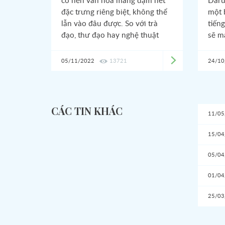
có nền văn hóa mang đậm nét
Daru
đặc trưng riêng biệt, không thể
một 
lẫn vào đâu được. So với trà
tiến
đạo, thư đạo hay nghệ thuật
sẽ m
cắm hoa thì hương đạo ít được
mắn 
người biết tới. Thế nhưng,
lực.
05/11/2022
13721
24/10
hương đạo được coi là một
trong những loại hình văn hóa
truyền thống của Nhật Bản đã
tồn tại trong suốt hơn 500 năm
CÁC TIN KHÁC
11/05
qua. Hương đạo như một minh
chứng cho vẻ đẹp, thước đo
15/04
chiều sâu văn hóa của xứ Phù
Tang.
05/04
01/04
25/03