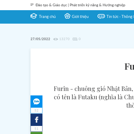
Đào tạo & Giáo dục | Phát triển kỹ năng & Hướng nghiệp
Trang chủ
Giới thiệu
Tin tức - Thông 
27/05/2022
13270
0
Fu
Furin - chuông gió Nhật Bản, 
có tên là Futaku (nghĩa là C
th
52
51