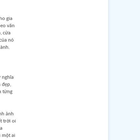
ho gia
heo văn
, cửa
 của nó
yo
lành.
imasu
ý nghĩa
 đẹp,
n từng
nh ảnh
 trời oi
ủa
 một ai