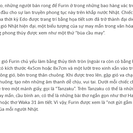
o, những người bán rong để Furin ở trong những bao hàng vác tr
 đầu cho sự lan truyền phong tục này trên khắp nước Nhật. Chiế
ủa thời kỳ Edo được trang trí bằng họa tiết sơn đã trở thành đại d
gió Nhật hiện đại, một biểu tượng của sự may mắn trong văn hóa
g phong thủy được xem như một thứ “bùa cầu may”.
gió Furin chủ yếu làm bằng thủy tinh tròn (ngoài ra còn có bằng k
ó kích thước 4x5cm hoặc 8x7cm và một lưỡi treo xinh xắn vào t
ông gió, bên trong thân chuông. Khi được treo lên, gặp gió va ch
huông, tạo nên những âm thanh dễ chịu, vui tai. Dưới mỗi chiếc 
ẽ treo một mảnh giấy, gọi là “Tanzaku”. Trên Tanzaku có thể là nhữ
y mắn, cầu bình an, có thể là những bài thơ ngắn gọn như thơ H
 hoặc thơ Waka 31 âm tiết. Vì vậy, Furin được xem là “nơi gửi gắm
ủa mỗi người Nhật.