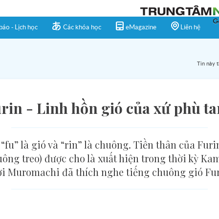
báo - Lịch học
Các khóa học
eMagazine
Liên hệ
Tin này 
rin - Linh hồn gió của xứ phù t
“fu” là gió và “rin” là chuông. Tiền thân của Fur
huông treo) được cho là xuất hiện trong thời kỳ K
ời Muromachi đã thích nghe tiếng chuông gió Fur