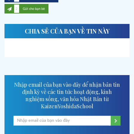
2
Gửi cho bạn bè
CHIA SẺ CỦA BẠN VỀ TIN NÀY
Nhập email của bạn vào đây để nhận bản tin
định kỳ về các tin tức hoạt động, kinh
nghiệm sống, văn hóa Nhật Bản từ
KaizenYoshidaSchool