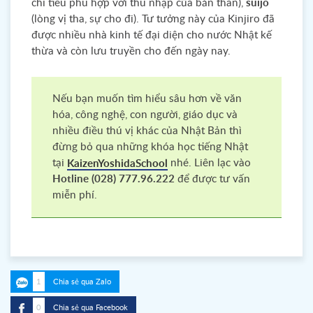
chi tiêu phù hợp với thu nhập của bản thân),
suijo
(lòng vị tha, sự cho đi). Tư tưởng này của Kinjiro đã
được nhiều nhà kinh tế đại diện cho nước Nhật kế
thừa và còn lưu truyền cho đến ngày nay.
Nếu bạn muốn tìm hiểu sâu hơn về văn
hóa, công nghệ, con người, giáo dục và
nhiều điều thú vị khác của Nhật Bản thì
đừng bỏ qua những khóa học tiếng Nhật
tại
nhé. Liên lạc vào
KaizenYoshidaSchool
Hotline (028) 777.96.222
để được tư vấn
miễn phí.
1
Chia sẻ qua Zalo
0
Chia sẻ qua Facebook