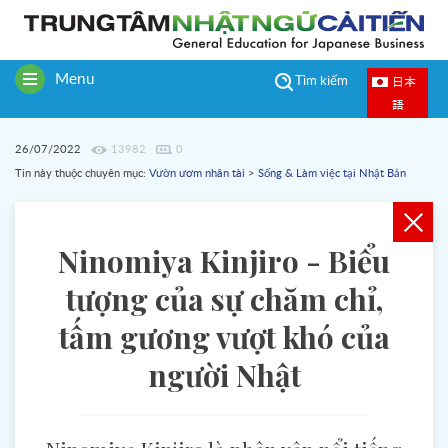
Menu
日本
Tìm kiếm
Toggle
語
navigation
26/07/2022
13982
0
Tin này thuộc chuyên mục:
Vườn ươm nhân tài
>
Sống & Làm việc tại Nhật Bản
Ninomiya Kinjiro - Biểu
tượng của sự chăm chỉ,
tấm gương vượt khó của
người Nhật