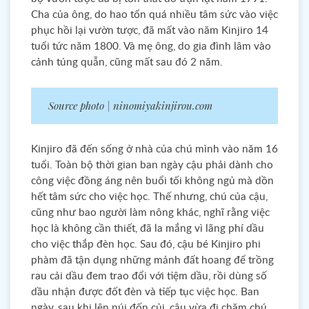
Cha của ông, do hao tổn quá nhiều tâm sức vào việc
phục hồi lại vườn tược, đã mất vào năm Kinjiro 14
tuổi tức năm 1800. Và mẹ ông, do gia đình lâm vào
cảnh túng quẫn, cũng mất sau đó 2 năm.
Source photo | ninomiyakinjirou.com
Kinjiro đã đến sống ở nhà của chú mình vào năm 16
tuổi. Toàn bộ thời gian ban ngày cậu phải dành cho
công việc đồng áng nên buổi tối không ngủ mà dồn
hết tâm sức cho việc học. Thế nhưng, chú của cậu,
cũng như bao người làm nông khác, nghĩ rằng việc
học là không cần thiết, đã la mắng vì lãng phí dầu
cho việc thắp đèn học. Sau đó, cậu bé Kinjiro phi
phàm đã tận dụng những mảnh đất hoang để trồng
rau cải dầu đem trao đổi với tiệm dầu, rồi dùng số
dầu nhận được đốt đèn và tiếp tục việc học. Ban
ngày, sau khi lên núi đốn củi, cậu vừa đi chăm chú