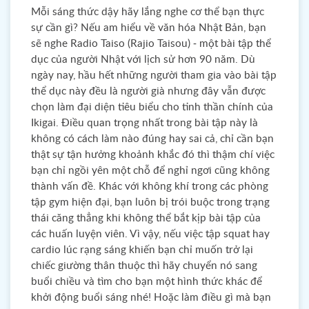
Mỗi sáng thức dậy hãy lắng nghe cơ thể bạn thực
sự cần gì? Nếu am hiểu về văn hóa Nhật Bản, bạn
sẽ nghe Radio Taiso (Rajio Taisou) - một bài tập thể
dục của người Nhật với lịch sử hơn 90 năm. Dù
ngày nay, hầu hết những người tham gia vào bài tập
thể dục này đều là người già nhưng đây vẫn được
chọn làm đại diện tiêu biểu cho tinh thần chính của
Ikigai. Điều quan trọng nhất trong bài tập này là
không có cách làm nào đúng hay sai cả, chỉ cần bạn
thật sự tận hưởng khoảnh khắc đó thì thậm chí việc
bạn chỉ ngồi yên một chỗ để nghỉ ngơi cũng không
thành vấn đề. Khác với không khí trong các phòng
tập gym hiện đại, bạn luôn bị trói buộc trong trạng
thái căng thẳng khi không thể bắt kịp bài tập của
các huấn luyện viên. Vì vậy, nếu việc tập squat hay
cardio lúc rạng sáng khiến bạn chỉ muốn trở lại
chiếc giường thân thuộc thì hãy chuyển nó sang
buổi chiều và tìm cho bạn một hình thức khác để
khởi động buổi sáng nhé! Hoặc làm điều gì mà bạn