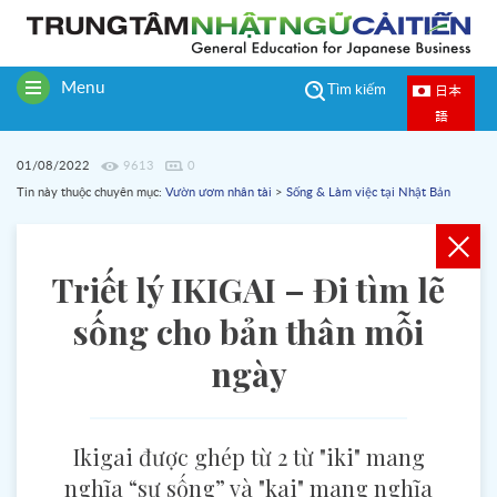
Menu
日本
Tìm kiếm
Toggle
語
navigation
01/08/2022
9613
0
Tin này thuộc chuyên mục:
Vườn ươm nhân tài
>
Sống & Làm việc tại Nhật Bản
Triết lý IKIGAI – Đi tìm lẽ
sống cho bản thân mỗi
ngày
Ikigai được ghép từ 2 từ "iki" mang
nghĩa “sự sống” và "kai" mang nghĩa