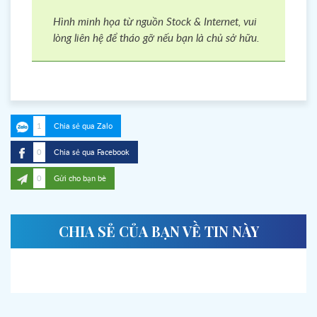
Hình minh họa từ nguồn Stock & Internet, vui
lòng liên hệ để tháo gỡ nếu bạn là chủ sở hữu.
1
Chia sẻ qua Zalo
0
Chia sẻ qua Facebook
0
Gửi cho bạn bè
CHIA SẺ CỦA BẠN VỀ TIN NÀY