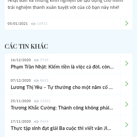
Nhật Bản và những kinh nghiệm để tạo dựng cho mình
trải nghiệm thanh xuân tuyệt vời của cô bạn này nhé!
05/01/2021
10921
CÁC TIN KHÁC
16/12/2020
9769
Phạm Trần Nhật: Kiếm tiền là việc cả đời, còn tìm kiếm cuộc sống có ý nghĩa hơn mới là điều ta đang theo đuổi
07/12/2020
8692
Lương Thị Yêu – Tự thưởng cho một năm cố gắng
25/11/2020
12631
Trương Khắc Cường: Thành công không phải là bữa tiệc một đêm, mà là sự từng trải để chiêm nghiệm cả cuộc đời
17/11/2020
9659
Thực tập sinh đạt giải Ba cuộc thi viết văn JITCO - Nguyễn Thị Thanh Trang: "Để có thể trưởng thành thì tự lập là việc quan trọng”