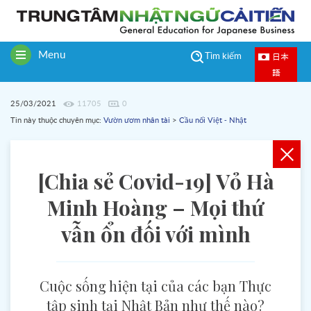
Menu
日本
Tìm kiếm
Toggle
語
navigation
25/03/2021
11705
0
Tin này thuộc chuyên mục:
Vườn ươm nhân tài
>
Cầu nối Việt - Nhật
[Chia sẻ Covid-19] Vỏ Hà
Minh Hoàng – Mọi thứ
vẫn ổn đối với mình
Cuộc sống hiện tại của các bạn Thực
tập sinh tại Nhật Bản như thế nào?