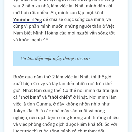
sau 2 năm xa nhà, làm việc tại Nhật mình dần cởi
mở hơn rất nhiều. Ah, mình còn lập một kênh
để chia sẻ cuộc sống của mình, và
Youtube riêng
cũng vì phần mình muốn những người thân ở Việt
Nam biết Minh Hoàng của mọi người vẫn sống tốt
và khỏe mạnh ^^
Ga tàu điện một ngày tháng 11/2020
Bước qua năm thứ 2 làm việc tại Nhật thì thế giới
xuất hiện Cô-vy và lây lan đến nhiều nơi trên thế
giới, Nhật Bản cũng thế. Có thể nói mình đã trải qua
cả
“thời bình”
và
“thời chiến”
ở Nhật. Nơi mình làm
việc là tỉnh Gunma, ở đây không nhộn nhịp như
Tokyo, đa số là các nhà máy sản xuất và nông
nghiệp, nên dịch bệnh cũng không ảnh hưởng nhiều
và việc phòng chống dịch được kiểm khá tốt. So với
lúc trước thì cuộc sống mình có chút thay đổi.