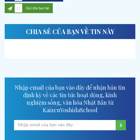
11
Gửi cho bạn bè
CHIA SẺ CỦA BẠN VỀ TIN NÀY
Nhập email của bạn vào đây để nhận bản tin
định kỳ về các tin tức hoạt động, kinh
nghiệm sống, văn hóa Nhật Bản từ
KaizenYoshidaSchool