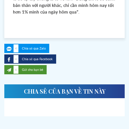
bản thân với người khác, chỉ cần mình hôm nay tốt
hơn 1% mình của ngày hôm qua”
.
4
Chia sẻ qua Zalo
4
Chia sẻ qua Facebook
6
Gửi cho bạn bè
CHIA SẺ CỦA BẠN VỀ TIN NÀY