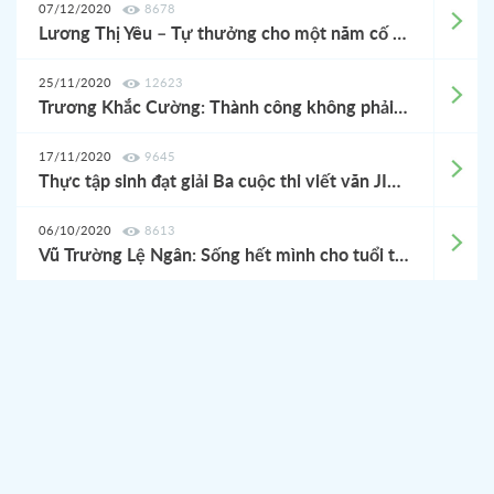
07/12/2020
8678
Lương Thị Yêu – Tự thưởng cho một năm cố gắng
25/11/2020
12623
Trương Khắc Cường: Thành công không phải là bữa tiệc một đêm, mà là sự từng trải để chiêm nghiệm cả cuộc đời
17/11/2020
9645
Thực tập sinh đạt giải Ba cuộc thi viết văn JITCO - Nguyễn Thị Thanh Trang: "Để có thể trưởng thành thì tự lập là việc quan trọng”
06/10/2020
8613
Vũ Trường Lệ Ngân: Sống hết mình cho tuổi trẻ