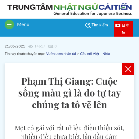
Menu
日本
Tìm kiếm
Toggle
語
navigation
21/05/2021
14617
0
Tin này thuộc chuyên mục:
Vườn ươm nhân tài
>
Cầu nối Việt - Nhật
Phạm Thị Giang: Cuộc
sống màu gì là do tự tay
chúng ta tô vẽ lên
Một cô gái với rất nhiều điều thiếu sót,
nhiều điều chưa biết, lần đầu dám