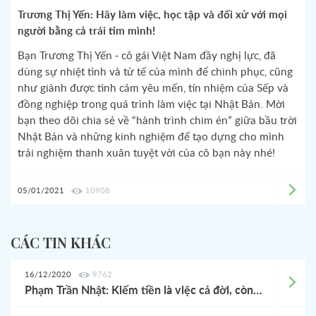
Trương Thị Yến: Hãy làm việc, học tập và đối xử với mọi
người bằng cả trái tim mình!
Bạn Trương Thị Yến - cô gái Việt Nam đầy nghị lực, đã
dùng sự nhiệt tình và tử tế của mình để chinh phục, cũng
như giành được tình cảm yêu mến, tín nhiệm của Sếp và
đồng nghiệp trong quá trình làm việc tại Nhật Bản. Mời
bạn theo dõi chia sẻ về “hành trình chim én” giữa bầu trời
Nhật Bản và những kinh nghiệm để tạo dựng cho mình
trải nghiệm thanh xuân tuyệt vời của cô bạn này nhé!
05/01/2021
10908
CÁC TIN KHÁC
16/12/2020
9762
Phạm Trần Nhật: Kiếm tiền là việc cả đời, còn tìm kiếm cuộc sống có ý nghĩa hơn mới là điều ta đang theo đuổi