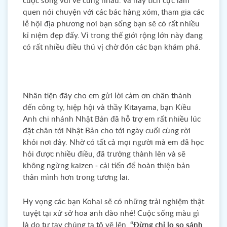
cuộc sống vui vẻ cùng nhau. Và hãy tích cực làm
quen nói chuyện với các bác hàng xóm, tham gia các
lễ hội địa phương nơi bạn sống bạn sẽ có rất nhiều
kỉ niệm đẹp đấy. Vì trong thế giới rộng lớn này đang
có rất nhiều điều thú vị chờ đón các bạn khám phá.
Nhân tiện đây cho em gửi lời cảm ơn chân thành
đến công ty, hiệp hội và thầy Kitayama, bạn Kiều
Anh chi nhánh Nhật Bản đã hỗ trợ em rất nhiều lúc
đặt chân tới Nhật Bản cho tới ngày cuối cùng rời
khỏi nơi đây. Nhờ có tất cả mọi người mà em đã học
hỏi được nhiều điều, đã trưởng thành lên và sẽ
không ngừng kaizen - cải tiến để hoàn thiện bản
thân mình hơn trong tương lai.
Hy vọng các bạn Kohai sẽ có những trải nghiệm thật
tuyệt tại xứ sở hoa anh đào nhé! Cuộc sống màu gì
là do tự tay chúng ta tô vẽ lên.
“Đừng chỉ lo so sánh