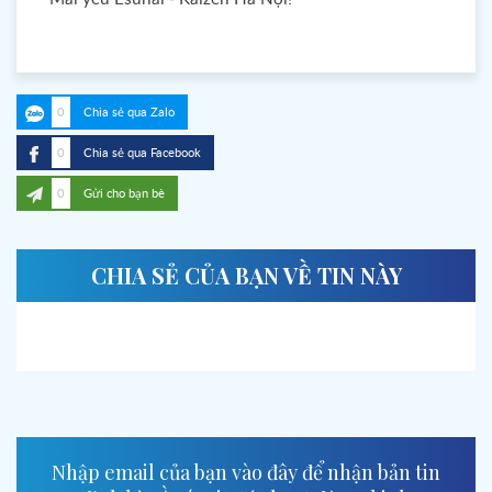
0
Chia sẻ qua Zalo
0
Chia sẻ qua Facebook
0
Gửi cho bạn bè
CHIA SẺ CỦA BẠN VỀ TIN NÀY
Nhập email của bạn vào đây để nhận bản tin