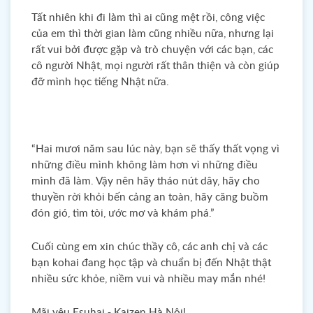
Tất nhiên khi đi làm thì ai cũng mệt rồi, công việc
của em thì thời gian làm cũng nhiều nữa, nhưng lại
rất vui bởi được gặp và trò chuyện với các bạn, các
cô người Nhật, mọi người rất thân thiện và còn giúp
đỡ mình học tiếng Nhật nữa.
“Hai mươi năm sau lúc này, bạn sẽ thấy thất vọng vì
những điều mình không làm hơn vì những điều
mình đã làm. Vậy nên hãy tháo nút dây, hãy cho
thuyền rời khỏi bến cảng an toàn, hãy căng buồm
đón gió, tìm tòi, ước mơ và khám phá.”
Cuối cùng em xin chúc thầy cô, các anh chị và các
bạn kohai đang học tập và chuẩn bị đến Nhật thật
nhiều sức khỏe, niềm vui và nhiều may mắn nhé!
Mãi yêu Esuhai - Kaizen Hà Nội!