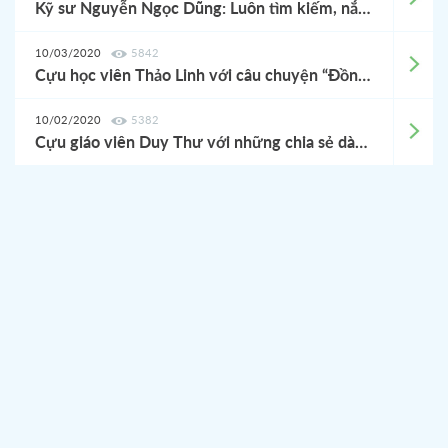
Kỹ sư Nguyễn Ngọc Dũng: Luôn tìm kiếm, nắm bắt cơ hội và suy nghĩ tích cực từ trong cái rủi ro, chúng ta sẽ thành công
10/03/2020
5842
Cựu học viên Thảo Linh với câu chuyện “Đồng 5 yên may mắn”
10/02/2020
5382
Cựu giáo viên Duy Thư với những chia sẻ dành cho các bạn học viên Kaizen