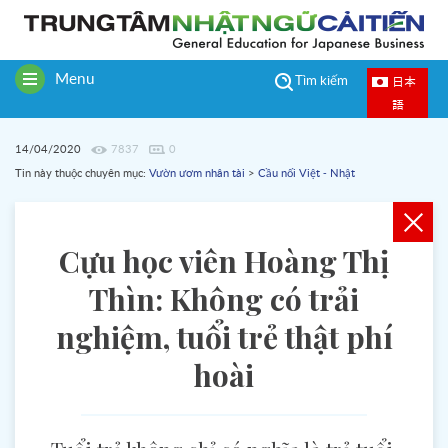
Menu
日本
Tìm kiếm
Toggle
語
navigation
14/04/2020
7837
0
Tin này thuộc chuyên mục:
Vườn ươm nhân tài
>
Cầu nối Việt - Nhật
Cựu học viên Hoàng Thị
Thìn: Không có trải
nghiệm, tuổi trẻ thật phí
hoài